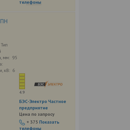
телефоны
ОПН
 Тип
й
, мм: 95
а:
, кВ: 6
4.9
БЭС-Электро Частное
предприятие
Цена по запросу
+ 375
Показать
телефоны