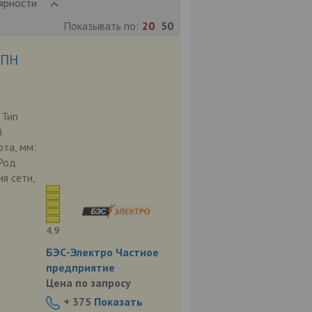
ярности
Показывать по:
20
50
ОПН
 Тип
й
та, мм:
Род
я сети,
4.9
БЭС-Электро Частное
предприятие
Цена по запросу
+ 375
Показать