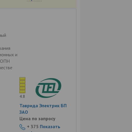
ный
вания
ионных и
: ОПН
честве
4.8
Таврида Электрик БП
ЗАО
Цена по запросу
+ 375
Показать