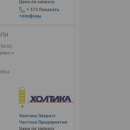
Цена по запросу
+ 375
Показать
телефоны
ОПН
/30 КС
рных и
00В в
4
Холтика Эверест
Частное Предприятие
Цена по запросу