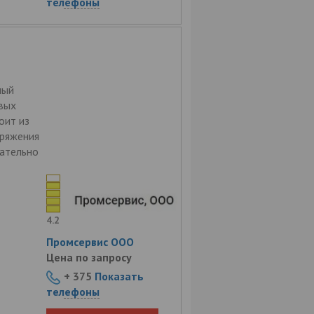
телефоны
ный
вых
оит из
пряжения
вательно
4.2
Промсервис ООО
Цена по запросу
+ 375
Показать
телефоны