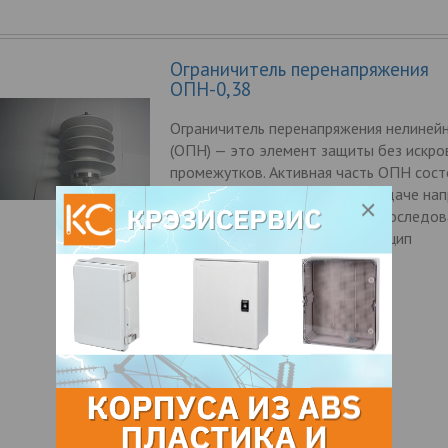
Ограничитель перенапряжения
ОПН-0,38
Ограничитель перенапряжения нелиней
(ОПН) — это элемент защиты без искро
промежутков. Активная часть ОПН сост
легированного металла, при подаче на
он ведет себя как множество последо
соединенных варисторов. Принцип