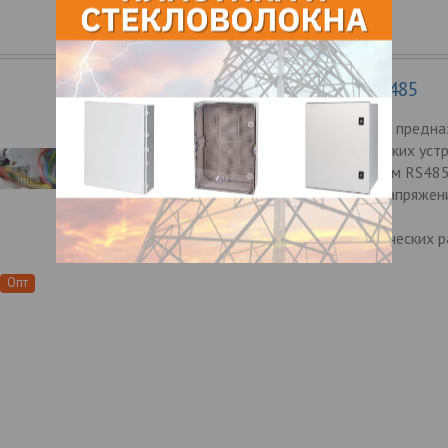
Модуль грозозащиты МГ-485
Модуль грозозащиты «МГ-485» предна
для защиты одного или нескольких устр
последовательным интерфейсом RS485
воздействия импульсных перенапряжен
возникающих при воздействии
электромагнитных и/ или статических р
Опт