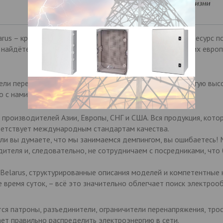
arus – крупнейший отечественный специализированный ресурс п
ы найдёте лучшую высоковольтную аппаратуру от ведущих европ
ели перенапряжения, разъединители, выключатели и другую выс
о с нами – это сплошные преимущества:
роизводителей Азии, Европы, СНГ и США. Вся продукция, котор
ветствует международным стандартам качества.
сли вы думаете, что мы занимаемся демпингом, вы ошибаетесь!
теля и, следовательно, не сотрудничаем с посредниками, что 
Belarus, структурированные описания моделей и компетентные 
 время суток, – всё это значительно облегчает поиск электроо
ся патроны, разъединители, ограничители перенапряжения, тро
ет правильно распределить электроэнергию в сети.