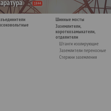
паратура
1844
азъединители
Шинные мосты
ысоковольтные
Заземлители,
короткозамыкатели,
отделители
Штанги изолирующие
Заземлители переносные
Стержни заземления