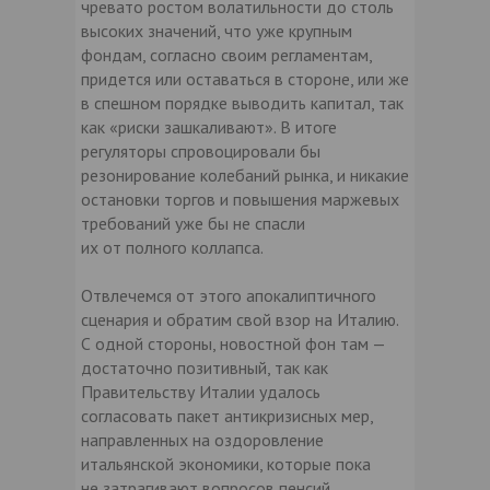
чревато ростом волатильности до столь
высоких значений, что уже крупным
фондам, согласно своим регламентам,
придется или оставаться в стороне, или же
в спешном порядке выводить капитал, так
как «риски зашкаливают». В итоге
регуляторы спровоцировали бы
резонирование колебаний рынка, и никакие
остановки торгов и повышения маржевых
требований уже бы не спасли
их от полного коллапса.
Отвлечемся от этого апокалиптичного
сценария и обратим свой взор на Италию.
С одной стороны, новостной фон там —
достаточно позитивный, так как
Правительству Италии удалось
согласовать пакет антикризисных мер,
направленных на оздоровление
итальянской экономики, которые пока
не затрагивают вопросов пенсий