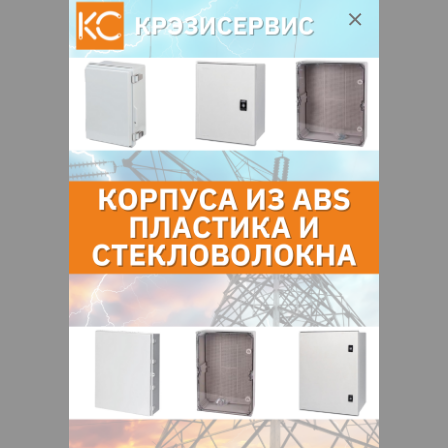
спрос на бонды? По словам члена
управляющего совета ЕЦБ,
по совместительству главы Центробанка
Люксембурга, И. Мерша, ЕЦБ не желает
быть кредитором последней инстанции
в борьбе еврозоны с долговым кризисом.
В связи с этим Европейский центральный
банк рассматривает возможность
прекращения выкупа итальянских
облигаций, если его аналитики придут
к выводу, что страна не в силах выполнить
взятые обязательства и провести
структурные реформы.
Очевидно, что после такого заявления
на правительство Сильвио Берлускони
усилилось политическое давление. Это
лишает его гибкости при принятии
решений, возрастает вероятность
отставки кабинета, и дальше события