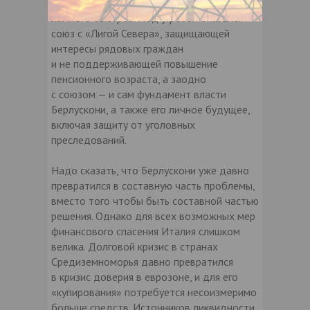
развиваются аналогично греческим, только
намного быстрее. Под угрозой оказался
союз с «Лигой Севера», защищающей
интересы рядовых граждан
и не поддерживающей повышение
пенсионного возраста, а заодно
с союзом — и сам фундамент власти
Берлускони, а также его личное будущее,
включая защиту от уголовных
преследований.
Надо сказать, что Берлускони уже давно
превратился в составную часть проблемы,
вместо того чтобы быть составной частью
решения. Однако для всех возможных мер
финансового спасения Италия слишком
велика. Долговой кризис в странах
Средиземноморья давно превратился
в кризис доверия в еврозоне, и для его
«купирования» потребуется несоизмеримо
больше средств. Источников ликвидности,