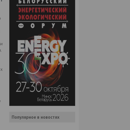
о
м
ки
.
ех
у
Популярное в новостях