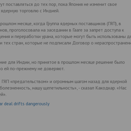
ут поставляться до тех пор, пока Япония не изменит свое
 ядерную торговлю с Индией.
рошлом месяце, когда Группа ядерных поставщиков (ГЯП), в
в, проголосовала на заседании в Гааге за запрет доступа к
ения и переработки урана, которые могут быть использованы д
и тех стран, которые не подписали Договор о нераспространен
ение для Индии, но принятое в прошлом месяце решение было
то ей по-прежнему не доверяют.
 ГЯП «предательством» и огромным шагом назад для ядерной
болезненность, нашу щепетильность», - сказал Какодкар. «Нас
й».
ear deal drifts dangerously