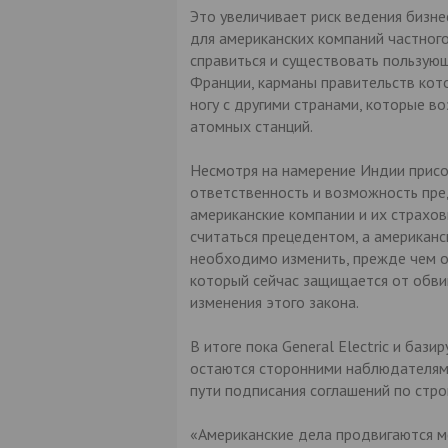
Это увеличивает риск ведения бизне
для американских компаний частного
справиться и существовать пользую
Франции, карманы правительств кото
ногу с другими странами, которые 
атомных станций.
Несмотря на намерение Индии присо
ответственность и возможность пре
американские компании и их страхо
считаться прецедентом, а американс
необходимо изменить, прежде чем он
который сейчас защищается от обви
изменения этого закона.
В итоге пока General Electric и баз
остаются сторонними наблюдателями
пути подписания соглашений по стро
«Американские дела продвигаются ме