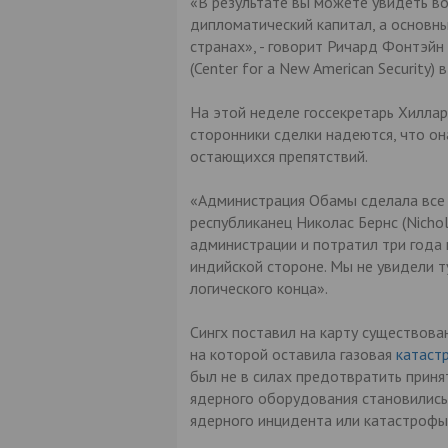
«В результате вы можете увидеть в
дипломатический капитал, а основн
странах», - говорит Ричард Фонтэйн 
(Center for a New American Security) 
На этой неделе госсекретарь Хиллар
сторонники сделки надеются, что о
остающихся препятствий.
«Администрация Обамы сделала все ч
республиканец Николас Бернс (Nicho
администрации и потратил три года 
индийской стороне. Мы не увидели 
логического конца».
Сингх поставил на карту существован
на которой оставила газовая
катаст
был не в силах предотвратить приня
ядерного оборудования становились
ядерного инцидента или катастрофы