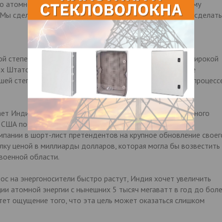
о атомной энергии и ключевой переговорщик по ядерному
 Мы сделали все, что, как предполагалось, должны были сделать
ой степени ядерная тема является индикатором более широкой
 Штатов и Индии, говорят Бернс и другие американские
шей степени идет на уступки, а Индия участвует в этом процесс
т Индию, даже поддержал ее заявку на место постоянного
 США постигло огромное разочарование, когда Индия не
мпании в шорт-лист претендентов на крупное обновление своег
елку ценой в миллиарды долларов, которая могла бы возвестить
военной области.
рос на энергоносители быстро растут, Индия хочет увеличить
ии атомной энергии с нынешних 5 тысяч мегаватт в год до бол
стет ощущение того, что эта цель может оказаться слишком