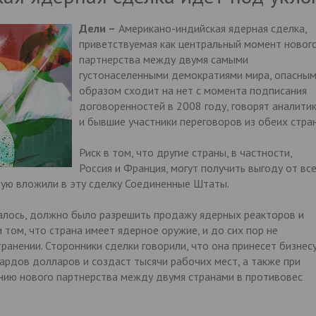
Дели –
Американо-индийская ядерная сделка,
приветствуемая как центральный момент новог
партнерства между двумя самыми
густонаселенными демократиями мира, опасны
образом сходит на нет с момента подписания
договоренностей в 2008 году, говорят аналити
и бывшие участники переговоров из обеих стран
Риск в том, что другие страны, в частности,
Россия и Франция, могут получить выгоду от вс
рую вложили в эту сделку Соединенные Штаты.
галось, должно было разрешить продажу ядерных реакторов и
 том, что страна имеет ядерное оружие, и до сих пор не
ранении. Сторонники сделки говорили, что она принесет бизнес
рдов долларов и создаст тысячи рабочих мест, а также при
нию нового партнерства между двумя странами в противовес