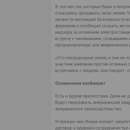
В тех местах, которые были отведе
отказались продавать свою землю. Чт
провести инспекцию безопасности в
фермеров и пообещал создать автон
надзора за атомными электростанци
встречу с чиновниками, созвавшими 
предназначенную для американских 
«Это плодородная земля, и они не хот
участник кампании против атомных ст
встречаюсь с людьми, они говорят: «
Осложнения изобилуют
Есть и другие препятствия. Дели не 
будут передавать американские яде
американское законодательство.
И прежде чем Индия сможет закупит
договор о ядерном сотрудничестве с