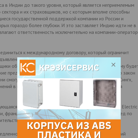
са в Индии до такого уровня, который является неприемлемым
 сектора и их страховщиков, но с которым вполне способны
щиеся государственной поддержкой компании из России и
рых гораздо более глубоки. И это заставляет Индию идти не в
возлагают ответственность исключительно на компании-операто
единиться к международному договору, который ограничит
дъявления исков о возмещении ущерба к поставщикам,
вщики обеспокоены тем, что индийский закон по-прежнему буде
кие представители корпораций твердо стоят на том, что закон
и смогут вести здесь бизнес. Вопрос в том, сможет ли Сингх,
нений в коррупции в отношении правительства, добиться
ирующаяся в США и принадлежащая японцам Westinghouse Electric
, французская Areva и российский «Росатом» идут вперед по
ительству реакторов в Индии.
дленно», - говорит Анил Какодкар (Anil Kakodkar), бывший