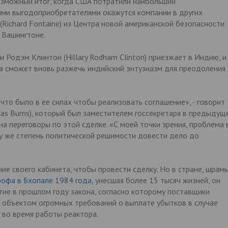
озможный итог, когда США потратили наибольший
ыми выгодоприобретателями окажутся компании в других
(Richard Fontaine) из Центра новой американской безопасности
в Вашингтоне.
и Родэм Клинтон (Hillary Rodham Clinton) приезжает в Индию, и
на сможет вновь разжечь индийский энтузиазм для преодоления
то было в ее силах чтобы реализовать соглашение», - говорит
las Burns), который был заместителем госсекретаря в предыдущ
на переговоры по этой сделке. «С моей точки зрения, проблема 
ту же степень политической решимости довести дело до
ие своего кабинета, чтобы провести сделку. Но в стране, шрам
рофа в Бхопале 1984 года
, унесшая более 15 тысяч жизней, он
тие в прошлом году закона, согласно которому поставщики
 объектом огромных требований о выплате убытков в случае
 во время работы реактора.