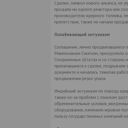
Сделке, символ нового альянса, не 
продали ни одного реактора или со
производители ядерного топлива, п
препятствия, также не начали прода
Ослабевающий энтузиазм
Соглашение, лично продвигавшееся
Манмоханом Сингхом, преодолело ог
Соединенных Штатах и со стороны не
прилагавшиеся к сделке, подрывали 
документе и началась тяжелая работ
продвижения резко упала.
Индийский энтузиазм по поводу ядер
также из-за проблем с поиском дост
обременительные условия, введенн
оборудования, изменили игровое поле
пользу государственных компаний из