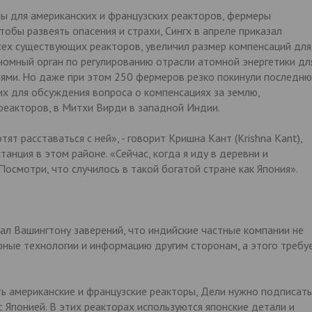
ны для американских и французских реакторов, фермеры
обы развеять опасения и страхи, Сингх в апреле приказал
сех существующих реакторов, увеличил размер компенсаций для
омный орган по регулированию отрасли атомной энергетики дл
ями. Но даже при этом 250 фермеров резко покинули последн
их для обсуждения вопроса о компенсациях за землю,
реакторов, в Митхи Вирди в западной Индии.
ят расставаться с ней», - говорит Кришна Кант (Krishna Kant),
анция в этом районе. «Сейчас, когда я иду в деревни и
Посмотри, что случилось в такой богатой стране как Япония».
дал Вашингтону заверений, что индийские частные компании не
рные технологии и информацию другим сторонам, а этого требу
ь американские и французские реакторы, Дели нужно подписать
 Японией. В этих реакторах используются японские детали и