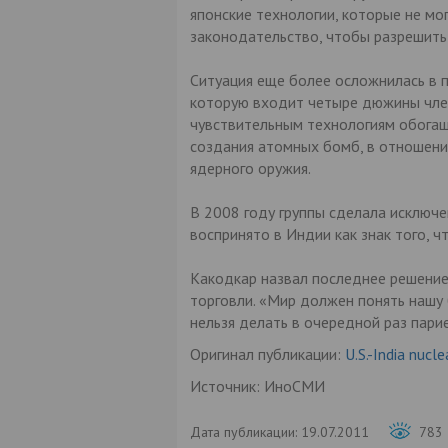
японские технологии, которые не мог
законодательство, чтобы разрешить
Ситуация еще более осложнилась в п
которую входит четыре дюжины члено
чувствительным технологиям обогащ
создания атомных бомб, в отношени
ядерного оружия.
В 2008 году группы сделала исключ
воспринято в Индии как знак того, ч
Какодкар назвал последнее решение
торговли. «Мир должен понять нашу 
нельзя делать в очередной раз парие
Оригинал публикации:
U.S.-India nucl
Источник: ИноСМИ
Дата публикации:
19.07.2011
783