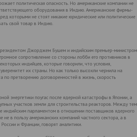
угрожает политическая опасность. Но американские компании не
ответствующего оборудования в Индию. Американские фирмы-
еред которыми не стоят никакие юридические или политические
вать свой товар в Индию.
 президентом Джорджем Бушем и индийским премьер-министро
ромное сопротивление со стороны лобби его противников в
которых индийцев, которые говорили, что условия,
суверенитет их страны. Но как только высохли чернила на
а по претворению договоренностей в жизнь, скорость
ной энергетики поугас после ядерной катастрофы в Японии, а
упных участков земли для строительства реакторов. Между тем
ые индийским парламентом в отношении поставщиков ядерного
 не в пользу американских компаний частного сектора, а в
 России и Франции, говорят аналитики.