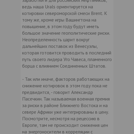
заработки и для российских нефтяников,
ведь наша Urals ориентируется на
котировки североморской смеси Brent. К
тому же, кроме игры Вашингтона на
повышение, в этом году будут иметь
большое значение геополитические риски.
Неопределенность царит вокруг
дальнейших поставок из Венесуэлы,
которая готовится проводить в последний
путь своего лидера Уго Чавеса, пламенного
борца с влиянием Соединенных Штатов.
- Так или иначе, факторов работающих на
снижение котировок в этом году пока не
предвидится, - говорит Александр
Пасечкин. Так называемая военная премия
за риски в районе Ближнего Востока и на
севере Африки уже интегрированы в цену.
Посмотрите, несмотря на рецессию в
Европе, там не происходит снижения цен
на энергоносители в корреляции с