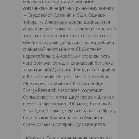
конфликт между традиционными
союзниками в нефтяных рыночных войнах
– Саудовской Аравией и США. Однако
теперь не Америка, а арабы добиваются
снижения нефтяных цен. Причина кроется в
том, что ближневосточные страны хотят
сбить котировки до уровня, когда добыча
сланцевой нефти на юге США станет
нерентабельной. Арабским странам есть
чего бояться: сегодня сланцевый бум, уже
захвативший Дакоту и Техас, готов прийти
в Калифорнию. Ресурсы месторождения
Монтерей, по оценкам IHS Cambridge
Energy Research Associates, содержат
больше нефти, чем в двух первых Штатах
и составляют около 400 млрд. баррелей.
Это вдвое больше, чем все запасы нефти у
Саудовской Аравии. Так что Америка –
очень сильный соперник для саудитов.
- Конечно, Саудовская Аравия, исходя из