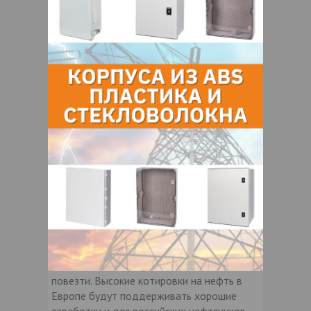
поскольку ее производителям нефть
будет доставаться на 20% дороже, чем
американским, а бензин и солярка – вдвое
дороже.
Александр Пасечкин также подмечает,
что еще несколько лет назад разница в
цене между техасской нефтью и
европейской Brent достигала 2-3
долларов за баррель, теперь же она
составляет десятки долларов. «Говорить о
сланцевом прорыве рано, но эти
технологии будут дешеветь, и они будут
реализованы. Хотя цены в среднесрочной
перспективе это не собьет», - говорит
эксперт.
Так что в этом году России может опять
повезти. Высокие котировки на нефть в
Европе будут поддерживать хорошие