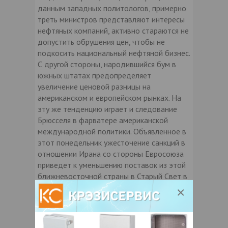
данным западных политологов, примерно
треть министров представляют интересы
нефтяных компаний, активно стараются не
допустить обрушения цен, чтобы не
подкосить национальный нефтяной бизнес.
С другой стороны, народившийся бум в
южных штатах предопределяет
увеличение ценовой разницы на
американском и европейском рынках. На
эту же тенденцию играет и следование
Брюсселя в фарватере американской
международной политики. Объявленное в
этот понедельник ужесточение санкций в
отношении Ирана со стороны Евросоюза
приведет к уменьшению поставок из этой
ближневосточной страны в Старый Свет в
два раза, до уровня менее 1 млн. баррелей
в день. Это отвечает интересам
Вашингтона, но окажет дополнительное
давление на европейскую экономику,