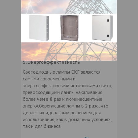
часто используются в подвесных и
реечных потолках, а так же в
декоративных светильниках для создания
акцентного освещения . А-образные лампы
напоминают традиционные лампы
накаливания, и могут применяться везде,
где ранее были стандартные грушевидные
лампы.
5. Энергоэффективность
Светодиодные лампы EKF являются
самыми современными и
энергоэффективными источниками света,
превосходящими лампы накаливания
более чем в 8 раз и люминесцентные
энергосберегающие лампы в 2 раза, что
делает их идеальным решением для
использования, как в домашних условиях,
так и для бизнеса.