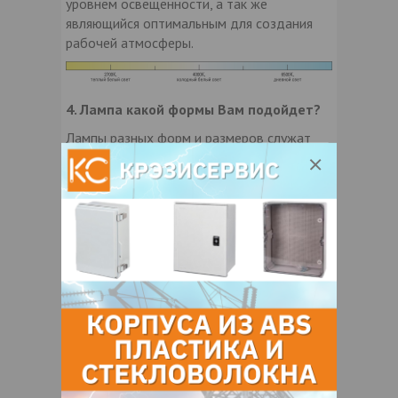
уровнем освещенности, а так же
являющийся оптимальным для создания
рабочей атмосферы.
4. Лампа какой формы Вам подойдет?
Лампы разных форм и размеров служат
для различных целей. На выбор формы
влияет светильник, в котором она будет
использоваться . Например, свечеобразные
лампы создают мягкое освещение и
идеально подходят для декоративных
светильников. Шарообразные лампы из
серии G95 и G120 отлично подойдут для
открытых плафонов, или же могут стать
отличным дизайнерским решением, если
оставить их открыто висеть без плафона.
Лампы серии R-рефлектор, лампы
«таблетки» с цоколем GX53 и лампы MR-
16 и PAR-16 с цоколями GU5.3 и GU10