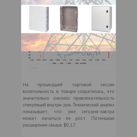
95,4 bcf/d, а экспорт LNG стагнировал н/н
в районе 14,1 bcf/день.
На прошедшей торговой сессии
волатильность в товаре сократилась, что
значительно снизило привлекательность
спекуляций внутри дня. Технический анализ
показывает, что уже сегодня-завтра
может начаться ее рост. Потенциал
расширения свыше $0,17.