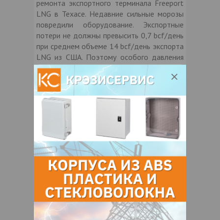
ремонта экспортного терминала Freeport
LNG в Техасе. Недавние сильные морозы
повредили оборудование. Экспортные
потери не должны превысить 0,7 bcf/день
при среднем объеме 14 bcf/день экспорта
LNG из США. Поэтому особого давления
на внутренний рынок это оказать не
должно.
Недавнее решение администрации
президента США Джо Байдена о
временной приостановке выдачи лицензий
на новые LNG-проекты в данный
момент имеет ограниченный эффект. До
2027 г. предполагается рост мощностей
до 21 bcf/день за счет уже одобренных
проектов.
За прошедший вторник добыча в США
природного газа выросла на 5,6% г/г до
104 bcf/день, спрос упал на -13,7% г/г до