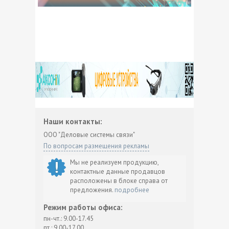
Проектирование и монтаж
Противопожарное оборудование
Сварочное оборудование
Светотехническая продукция
Строительство
Сырье и материалы
Теплоизоляция
Трансформаторное оборудование
Наши контакты:
Трубы и детали трубопроводов
ООО "Деловые системы связи"
По вопросам размещения рекламы
Электрические машины
Мы не реализуем продукцию,
Электроизоляционные материалы
контактные данные продавцов
расположены в блоке справа от
Электроинструмент и станки
предложения.
подробнее
Электромонтажная арматура
Режим работы офиса:
Электростанции
пн-чт.: 9.00-17.45
пт.: 9.00-17.00