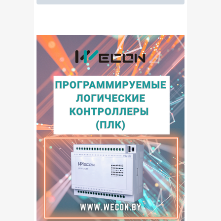
Измерительные приборы
Изоляторы
Инженерно-техническая безопасность
Кабельная продукция
Компьютерная техника
Крановое электрооборудование
Металлопрокат
Насосное оборудование
Низковольтная аппаратура
Оборудование для водоснабжения и
канализации
Отопительное оборудование
Переработка
Приводная техника
Программное обеспечение