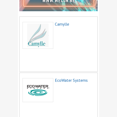
Программное обеспечение
Проектирование и монтаж
Противопожарное оборудование
Camylle
Сварочное оборудование
Светотехническая продукция
Строительство
Сырье и материалы
Теплоизоляция
Трансформаторное оборудование
Трубы и детали трубопроводов
EcoWater Systems
Электрические машины
Электроизоляционные материалы
Электроинструмент и станки
Электромонтажная арматура