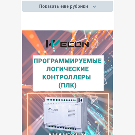
Запорная арматура
Показать еще рубрики
Измерительные приборы
Изоляторы
Инженерно-техническая безопасность
Кабельная продукция
Компьютерная техника
Крановое электрооборудование
Металлопрокат
Насосное оборудование
Низковольтная аппаратура
Оборудование для водоснабжения и
канализации
Отопительное оборудование
Переработка
Приводная техника