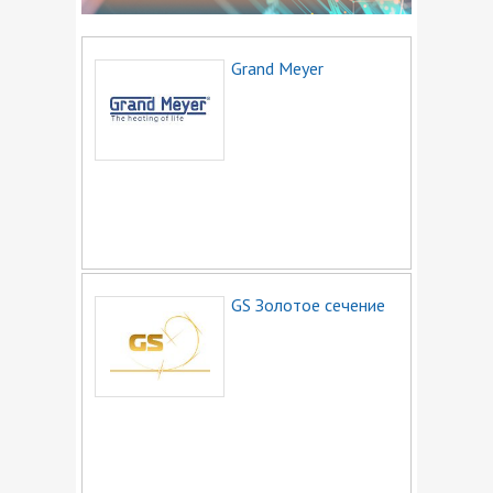
Проектирование и монтаж
Противопожарное оборудование
Grand Meyer
Сварочное оборудование
Светотехническая продукция
Строительство
Сырье и материалы
Теплоизоляция
Трансформаторное оборудование
Трубы и детали трубопроводов
GS Золотое сечение
Электрические машины
Электроизоляционные материалы
Электроинструмент и станки
Электромонтажная арматура
Электростанции