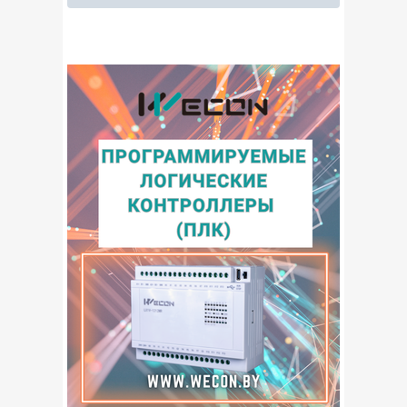
Измерительные приборы
Изоляторы
Инженерно-техническая безопасность
Кабельная продукция
Компьютерная техника
Крановое электрооборудование
Металлопрокат
Насосное оборудование
Низковольтная аппаратура
Оборудование для водоснабжения и
канализации
Отопительное оборудование
Переработка
Приводная техника
Программное обеспечение